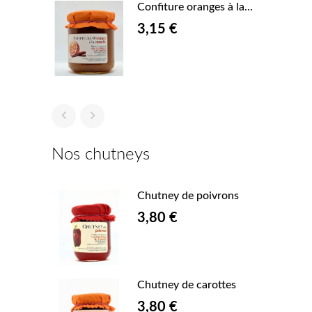
ises
Confiture oranges à la...
3,15 €


Nos chutneys
route
Chutney de poivrons
3,80 €
 rouges
Chutney de carottes
3,80 €