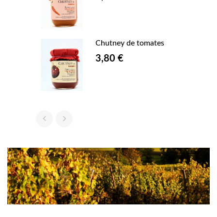
 blancs
Chutney de tomates
3,80 €

