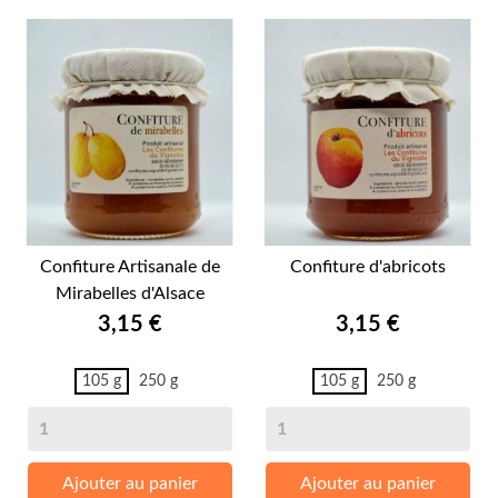
Confiture Artisanale de
Confiture d'abricots
Mirabelles d'Alsace
Prix
Prix
3,15 €
3,15 €
105 g
250 g
105 g
250 g
Ajouter au panier
Ajouter au panier