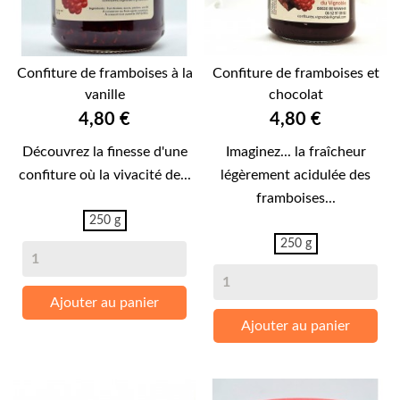
Confiture de framboises à la
Confiture de framboises et
vanille
chocolat
Prix
Prix
4,80 €
4,80 €
Découvrez la finesse d'une
Imaginez... la fraîcheur
confiture où la vivacité de...
légèrement acidulée des
framboises...
250 g
250 g
Ajouter au panier
Ajouter au panier