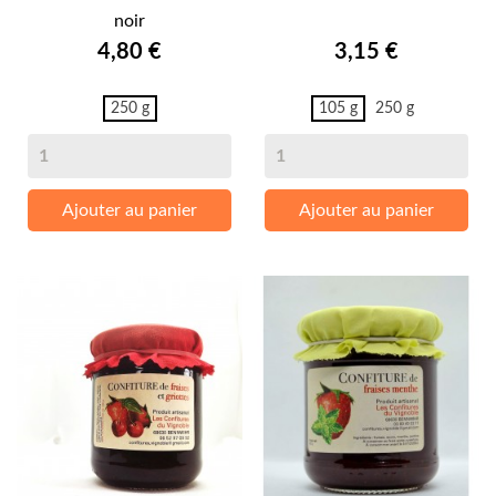
noir
Prix
Prix
4,80 €
3,15 €
250 g
105 g
250 g
Ajouter au panier
Ajouter au panier