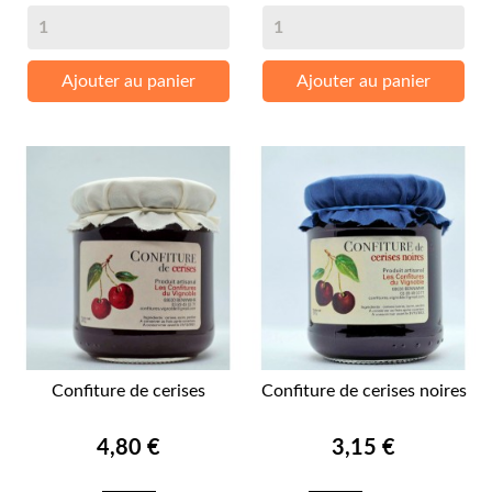
Ajouter au panier
Ajouter au panier
Confiture de cerises
Confiture de cerises noires
Prix
Prix
4,80 €
3,15 €