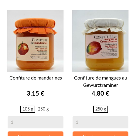
Confiture de mandarines
Confiture de mangues au
Gewurztraminer
Prix
Prix
3,15 €
4,80 €
105 g
250 g
250 g