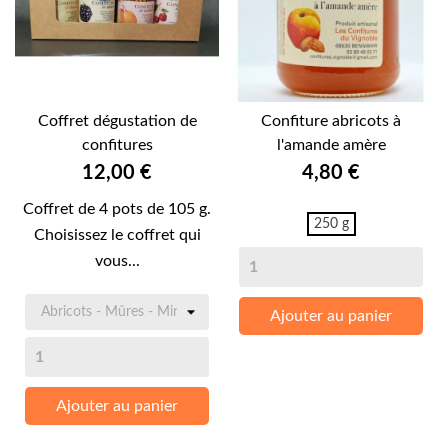
Coffret dégustation de
Confiture abricots à
confitures
l'amande amère
Prix
Prix
12,00 €
4,80 €
Coffret de 4 pots de 105 g.
250 g
Choisissez le coffret qui
vous...
Ajouter au panier
Ajouter au panier