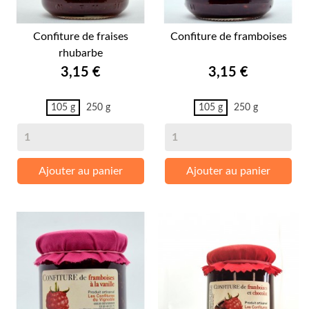
Confiture de fraises
Confiture de framboises
rhubarbe
Prix
Prix
3,15 €
3,15 €
105 g
250 g
105 g
250 g
Ajouter au panier
Ajouter au panier