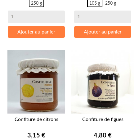
250 g
105 g
250 g
Ajouter au panier
Ajouter au panier
Confiture de citrons
Confiture de figues
Prix
Prix
3,15 €
4,80 €