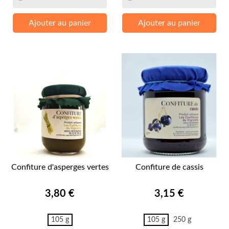
Ajouter au panier
Ajouter au panier
Confiture d'asperges vertes
Confiture de cassis
Prix
Prix
3,80 €
3,15 €
105 g
105 g
250 g