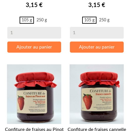
Prix
Prix
3,15 €
3,15 €
105 g
250 g
105 g
250 g
Ajouter au panier
Ajouter au panier
Confiture de fraises au Pinot
Confiture de fraises cannelle