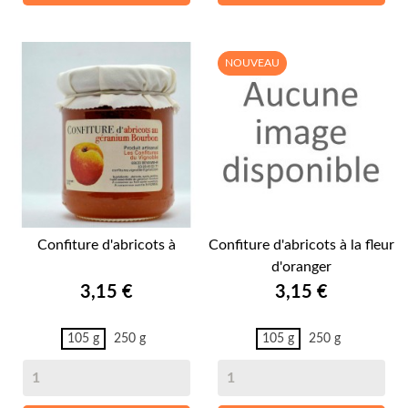
NOUVEAU
Confiture d'abricots à
Confiture d'abricots à la fleur
d'oranger
Prix
Prix
3,15 €
3,15 €
105 g
250 g
105 g
250 g