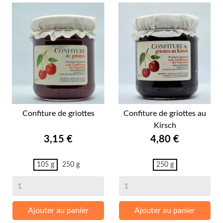
Confiture de griottes
Confiture de griottes au
Kirsch
Prix
Prix
3,15 €
4,80 €
105 g
250 g
250 g
Ajouter au panier
Ajouter au panier