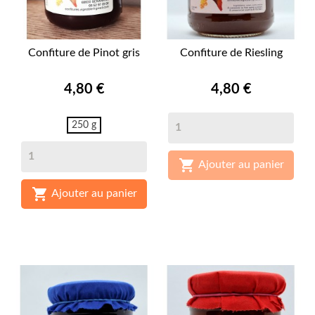
Confiture de Pinot gris
Confiture de Riesling
Prix
Prix
4,80 €
4,80 €
250 g

Ajouter au panier

Ajouter au panier