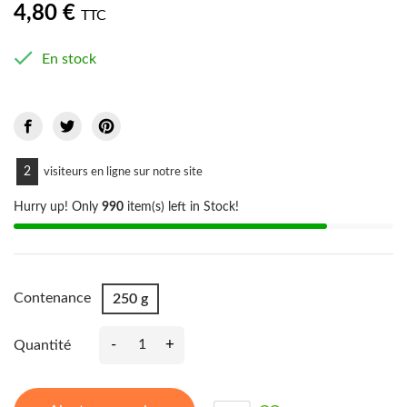
4,80 €
TTC

En stock
7
visiteurs en ligne sur notre site
Hurry up! Only
990
item(s) left in Stock!
Contenance
250 g
-
+
Quantité