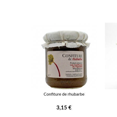
Confiture de rhubarbe

APERÇU RAPIDE
Prix
3,15 €