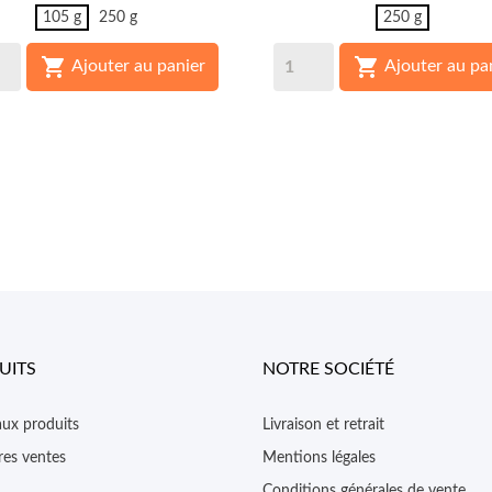
105 g
250 g
250 g


Ajouter au panier
Ajouter au pa
UITS
NOTRE SOCIÉTÉ
ux produits
Livraison et retrait
res ventes
Mentions légales
Conditions générales de vente