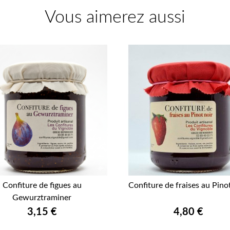
Vous aimerez aussi
Confiture de figues au
Confiture de fraises au Pino


Gewurztraminer
APERÇU RAPIDE
APERÇU RAPIDE
Prix
Prix
3,15 €
4,80 €