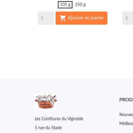
105 g
250 g

Ajouter au panier
PROD
Nouvea
Les Confitures du Vignoble
Meilleu
5 rue du Stade