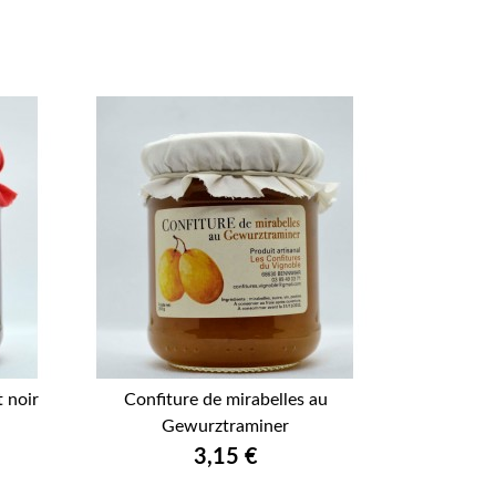
t noir
Confiture de mirabelles au

Gewurztraminer
APERÇU RAPIDE
Prix
3,15 €