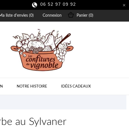
06 52 97 09 92

Ma liste d'envies (
0
)
Connexion
Panier
(0)
ON
NOTRE HISTOIRE
IDÉES CADEAUX
rbe au Sylvaner