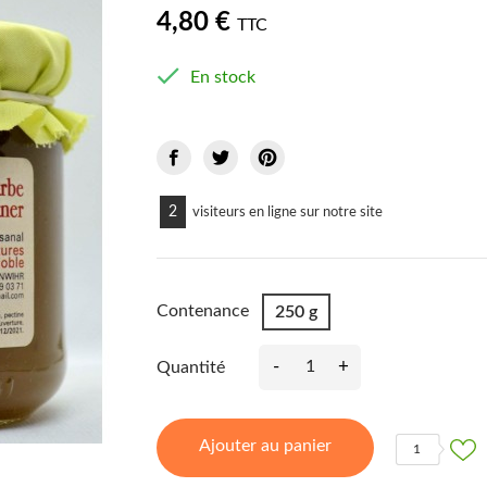
4,80 €
TTC

En stock
2
visiteurs en ligne sur notre site
Contenance
250 g
-
+
Quantité
Ajouter au panier
1